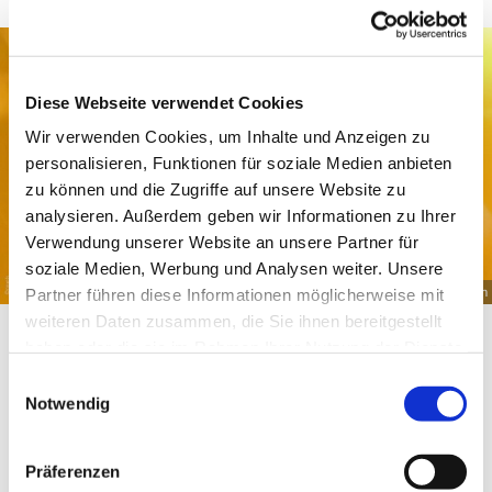
Diese Webseite verwendet Cookies
Wir verwenden Cookies, um Inhalte und Anzeigen zu
personalisieren, Funktionen für soziale Medien anbieten
zu können und die Zugriffe auf unsere Website zu
analysieren. Außerdem geben wir Informationen zu Ihrer
Verwendung unserer Website an unsere Partner für
soziale Medien, Werbung und Analysen weiter. Unsere
© pexels · A. Halim
Partner führen diese Informationen möglicherweise mit
weiteren Daten zusammen, die Sie ihnen bereitgestellt
haben oder die sie im Rahmen Ihrer Nutzung der Dienste
Mehr Licht geht nicht
gesammelt haben.
Einwilligungsauswahl
Notwendig
Wir nähern uns den hellsten Tagen des Jahres. In der
Aussicht darauf nennt Pfarrer Joachim Fritz das Motto des
Gottesdienstes: „Mehr Licht geht nicht“. Im Mittelpunkt
Präferenzen