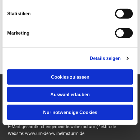
der Predigt stehen die Licht- und Schattenseiten eines
bedeutenden Menschen des Alten Testaments. Und die,
Statistiken
so Pfarrer Fritz, sind durchaus zeitlos. Herzliche
Einladung!
Marketing
#umdenwilhelmsturm #evangelischumdenwilhemsturm
#sommeranfang
Details zeigen
Cookies zulassen
Ev. Gesamtkirchengemeinde
Auswahl erlauben
um den Wilhelmsturm
Am Zwingel 3
Nur notwendige Cookies
35683 Dillenburg
Telefon:
02771
5306
E-Mail:
gesamtkirchengemeinde.wilhelmsturm@ekhn.de
Website: www.um-den-wilhelmsturm.de