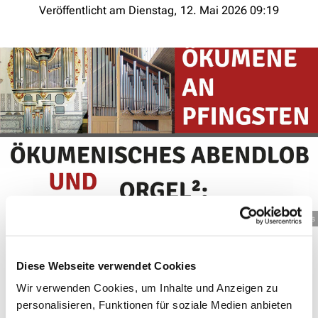
Veröffentlicht am Dienstag, 12. Mai 2026 09:19
© KGs
Ökumenisches Abendlob und Wandelkonzert
Diese Webseite verwendet Cookies
Am Pfingstwochenende erklingt die Kirchenmusik
Wir verwenden Cookies, um Inhalte und Anzeigen zu
einzigartig ökumenisch – wie es Tradition ist!
personalisieren, Funktionen für soziale Medien anbieten