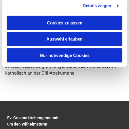
Details zeigen
Mendelssohn und Marcel Dupré. Ergänzt wird das
Programm durch choralgebundene Werke zu Ostern und
Pfingsten . Anschließend sind die Zuhörer in den Pfarrsaal
Cookies zulassen
der katholischen Pfarrgemeinde zum Aperitif mit Weinen
des bischöflichen Weinguts und des Weinguts Manz
Auswahl erlauben
(EKHN) eingeladen.
Der Eintritt zum Konzert beträgt 10 € (ermäßigt 8 €).
Schüler:innen und Student:innen haben freien Eintritt.
Nur notwendige Cookies
#musikindillenburg
#evangelischumdenwilhelmsturm
Katholisch an der Dill
#oekumene
Ev. Gesamtkirchengemeinde
um den Wilhelmsturm