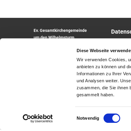
Ev. Gesamtkirchengemeinde
Datens
um den Wilhelmsturm
Impres
Am Zwingel 3
Diese Webseite verwende
35683 Dillenburg
Telefon:
02771
5306
Wir verwenden Cookies, um
E-Mail:
anbieten zu können und di
gesamtkirchengemeinde.wilhelmsturm@e
Informationen zu Ihrer Ve
khn.de
und Analysen weiter. Unse
Website: www.um-den-wilhelmsturm.de
zusammen, die Sie ihnen b
gesammelt haben.
Einwilligungsauswahl
Notwendig