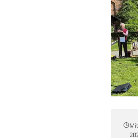
Mi
202