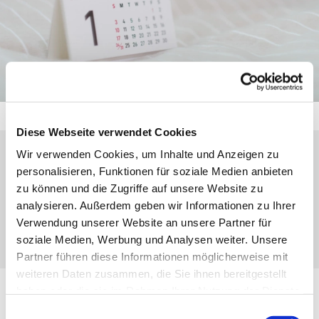
Diese Webseite verwendet Cookies
Wir verwenden Cookies, um Inhalte und Anzeigen zu
Montag, 24. August 2026, 19:30 Uhr
personalisieren, Funktionen für soziale Medien anbieten
zu können und die Zugriffe auf unsere Website zu
analysieren. Außerdem geben wir Informationen zu Ihrer
Eibach, Weihergarten 17, 35689
Verwendung unserer Website an unsere Partner für
Dillenburg-Eibach
soziale Medien, Werbung und Analysen weiter. Unsere
Partner führen diese Informationen möglicherweise mit
weiteren Daten zusammen, die Sie ihnen bereitgestellt
haben oder die sie im Rahmen Ihrer Nutzung der Dienste
Posaunenchor
gesammelt haben.
Einwilligungsauswahl