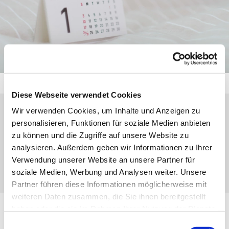
Diese Webseite verwendet Cookies
Wir verwenden Cookies, um Inhalte und Anzeigen zu
Montag, 5. Juli 2027, 20:00 Uhr
personalisieren, Funktionen für soziale Medien anbieten
zu können und die Zugriffe auf unsere Website zu
analysieren. Außerdem geben wir Informationen zu Ihrer
Eibach, Weihergarten 17, 35689
Verwendung unserer Website an unsere Partner für
Dillenburg-Eibach
soziale Medien, Werbung und Analysen weiter. Unsere
Partner führen diese Informationen möglicherweise mit
weiteren Daten zusammen, die Sie ihnen bereitgestellt
haben oder die sie im Rahmen Ihrer Nutzung der Dienste
Posaunenchor
gesammelt haben.
Einwilligungsauswahl