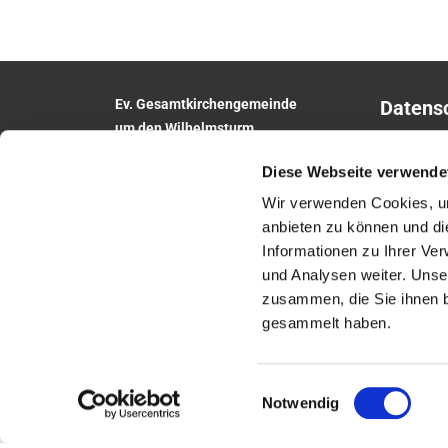
Ev. Gesamtkirchengemeinde
Datens
um den Wilhelmsturm
Impres
Am Zwingel 3
Diese Webseite verwende
35683 Dillenburg
Telefon:
02771
5306
Wir verwenden Cookies, um
E-Mail:
anbieten zu können und di
gesamtkirchengemeinde.wilhelmsturm@e
Informationen zu Ihrer Ve
khn.de
und Analysen weiter. Unse
Website: www.um-den-wilhelmsturm.de
zusammen, die Sie ihnen b
gesammelt haben.
Einwilligungsauswahl
Notwendig