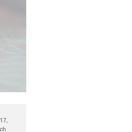
17,
ach