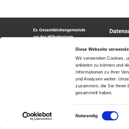
Ev. Gesamtkirchengemeinde
Datens
um den Wilhelmsturm
Impres
Am Zwingel 3
Diese Webseite verwende
35683 Dillenburg
Telefon:
02771
5306
Wir verwenden Cookies, um
E-Mail:
anbieten zu können und di
gesamtkirchengemeinde.wilhelmsturm@e
Informationen zu Ihrer Ve
khn.de
und Analysen weiter. Unse
Website: www.um-den-wilhelmsturm.de
zusammen, die Sie ihnen b
gesammelt haben.
Einwilligungsauswahl
Notwendig