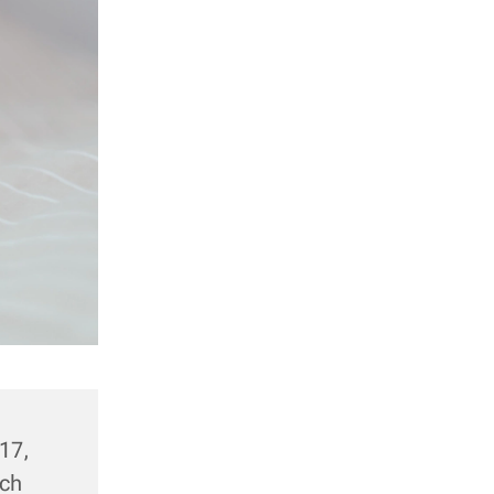
17,
ach