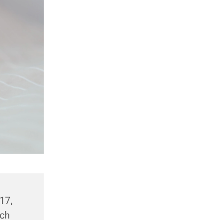
17,
ach