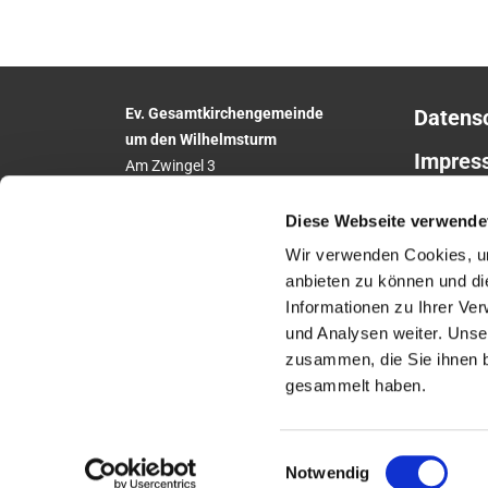
Ev. Gesamtkirchengemeinde
Datens
um den Wilhelmsturm
Impres
Am Zwingel 3
35683 Dillenburg
Telefon:
02771
5306
Diese Webseite verwende
E-Mail:
Wir verwenden Cookies, um
gesamtkirchengemeinde.wilhelmsturm@e
khn.de
anbieten zu können und di
Website: www.um-den-wilhelmsturm.de
Informationen zu Ihrer Ve
und Analysen weiter. Unse
zusammen, die Sie ihnen b
gesammelt haben.
Einwilligungsauswahl
Notwendig