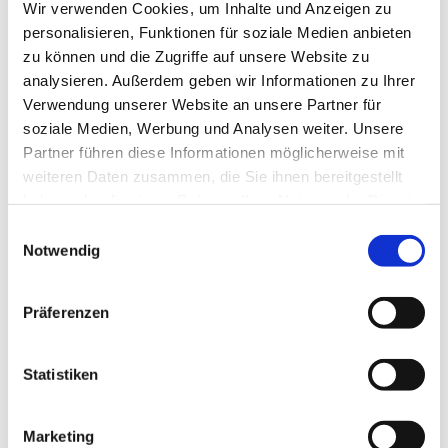
Wiesbaden zu Besuch. Sie sind Archivoberäte a.D. des
Wir verwenden Cookies, um Inhalte und Anzeigen zu
hessischen Hauptstaatsarchivs in Wiesbaden und
personalisieren, Funktionen für soziale Medien anbieten
organisieren im September eine ortsgeschichtliche
zu können und die Zugriffe auf unsere Website zu
Tagung in Dillenburg.
analysieren. Außerdem geben wir Informationen zu Ihrer
Verwendung unserer Website an unsere Partner für
Bei der Vorbesichtigung wurden sie von Stadthistoriker
soziale Medien, Werbung und Analysen weiter. Unsere
Simon Dietrich und Kirchenvorsteherin Steffi Scheffer-
Partner führen diese Informationen möglicherweise mit
Thielmann begleitet.
weiteren Daten zusammen, die Sie ihnen bereitgestellt
haben oder die sie im Rahmen Ihrer Nutzung der Dienste
Mit dem Verein für Nassauische Altertumskunde und
gesammelt haben.
Geschichtsforschung e.V. in Kooperation mit der Stadt
Einwilligungsauswahl
Notwendig
Dillenburg werden die Heinemanns am 14. September
Vereinsmitglieder und Gäste zu Vorträgen ins
Gemeindehaus und anschließenden Besichtigungen in die
Präferenzen
Stadt einladen.
Herzlich willkommen in Dillenburg!
Statistiken
Bild v.l.n.r.: Steffi Scheffer-Thielmann, Simon Dietrich, Dr.
Christiane Heinemann, Dr. Hartmut Heinemann
Marketing