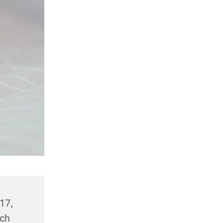
17,
ach