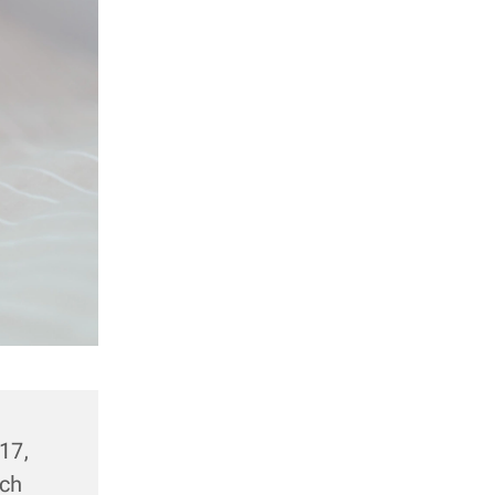
17,
ach