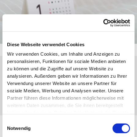
Diese Webseite verwendet Cookies
Wir verwenden Cookies, um Inhalte und Anzeigen zu
personalisieren, Funktionen für soziale Medien anbieten
zu können und die Zugriffe auf unsere Website zu
Mittwoch, 12. Mai 2027, 19:30 Uhr
analysieren. Außerdem geben wir Informationen zu Ihrer
Verwendung unserer Website an unsere Partner für
Eibach, Weihergarten 17, 35689
soziale Medien, Werbung und Analysen weiter. Unsere
Dillenburg-Eibach
Partner führen diese Informationen möglicherweise mit
weiteren Daten zusammen, die Sie ihnen bereitgestellt
haben oder die sie im Rahmen Ihrer Nutzung der Dienste
gesammelt haben.
Einwilligungsauswahl
Notwendig