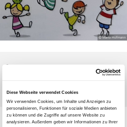
© Mario Hofmann
Dienstag, 19. Januar 2027, 16:15 Uhr
Eibach, Schulstraße 10, 35689 Dillenburg-
Eibach
Diese Webseite verwendet Cookies
Wir verwenden Cookies, um Inhalte und Anzeigen zu
personalisieren, Funktionen für soziale Medien anbieten
zu können und die Zugriffe auf unsere Website zu
Herzliche Einladung für alle Eltern
analysieren. Außerdem geben wir Informationen zu Ihrer