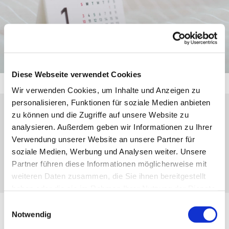
Diese Webseite verwendet Cookies
Wir verwenden Cookies, um Inhalte und Anzeigen zu
personalisieren, Funktionen für soziale Medien anbieten
zu können und die Zugriffe auf unsere Website zu
Dienstag, 16. November 2027, 16:15 Uhr
analysieren. Außerdem geben wir Informationen zu Ihrer
Verwendung unserer Website an unsere Partner für
Eibach, Schulstraße 10, 35689 Dillenburg-
soziale Medien, Werbung und Analysen weiter. Unsere
Eibach
Partner führen diese Informationen möglicherweise mit
weiteren Daten zusammen, die Sie ihnen bereitgestellt
haben oder die sie im Rahmen Ihrer Nutzung der Dienste
gesammelt haben.
Einwilligungsauswahl
Notwendig