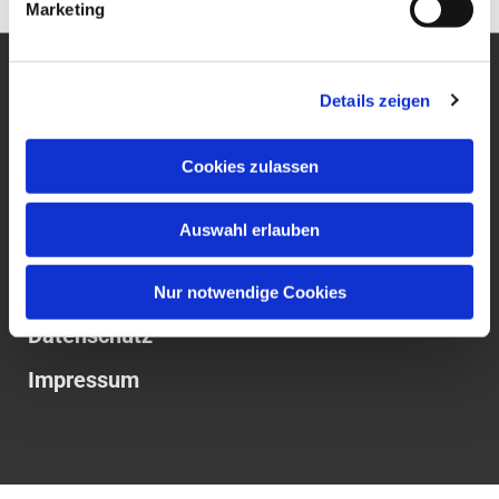
Marketing
Ev. Gesamtkirchengemeinde
Details zeigen
um den Wilhelmsturm
Am Zwingel 3
Cookies zulassen
35683 Dillenburg
Telefon:
02771
5306
E-Mail:
gesamtkirchengemeinde.wilhelmsturm@ekhn.de
Auswahl erlauben
Website: www.um-den-wilhelmsturm.de
Nur notwendige Cookies
Datenschutz
Impressum