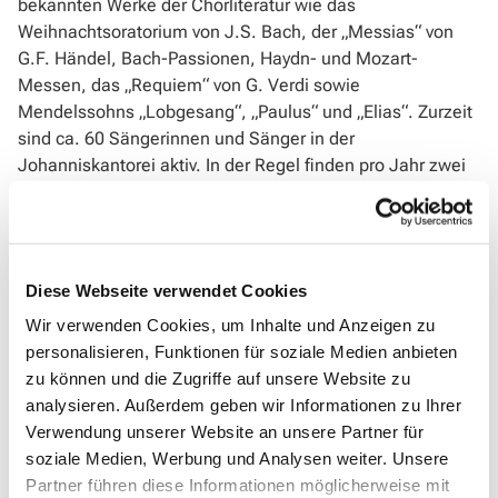
bekannten Werke der Chorliteratur wie das
Weihnachtsoratorium von J.S. Bach, der „Messias“ von
G.F. Händel, Bach-Passionen, Haydn- und Mozart-
Messen, das „Requiem“ von G. Verdi sowie
Mendelssohns „Lobgesang“, „Paulus“ und „Elias“. Zurzeit
sind ca. 60 Sängerinnen und Sänger in der
Johanniskantorei aktiv. In der Regel finden pro Jahr zwei
Chor- und Orchesterkonzerte statt, ferner singt die
Johanniskantorei in den Gottesdiensten der
evangelischen Kirchengemeinde Dillenburg. Das
Repertoire des Chores wird stetig erweitert, unter
Diese Webseite verwendet Cookies
anderem durch Werke von Saint-Saëns („Oratorio de
Noël“), Palmeri („Misa a Buenos Aires“) und Fauré
Wir verwenden Cookies, um Inhalte und Anzeigen zu
(„Requiem“).
personalisieren, Funktionen für soziale Medien anbieten
zu können und die Zugriffe auf unsere Website zu
Seit 2014 leitet>
Petra Denker
die Johanniskantorei. Sie
analysieren. Außerdem geben wir Informationen zu Ihrer
studierte Kirchenmusik an der Hochschule für
Verwendung unserer Website an unsere Partner für
Kirchenmusik in Herford/Westfalen (Abschluss: A-
soziale Medien, Werbung und Analysen weiter. Unsere
Examen). Weitere künstlerische Impulse erhielt sie durch
Partner führen diese Informationen möglicherweise mit