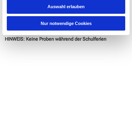
Proben: Donnerstags, 19.45 – 22:00 Uhr, im Augenblick in
Auswahl erlauben
zwei Gruppen
Ort: Gemeindehaus Am Zwingel
Nur notwendige Cookies
Kontakt:
Propsteikantorin Petra Denker
, 02771/8018818
HINWEIS: Keine Proben während der Schulferien